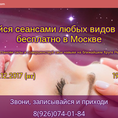
com
ся сеансами любых видов
бесплатно в Москве
станови силы и совершенствуй свои навыки на ближайшем Круге Р
.12.2017 (вт)
1
Звони, записывайся и приходи
8(926)074-01-84