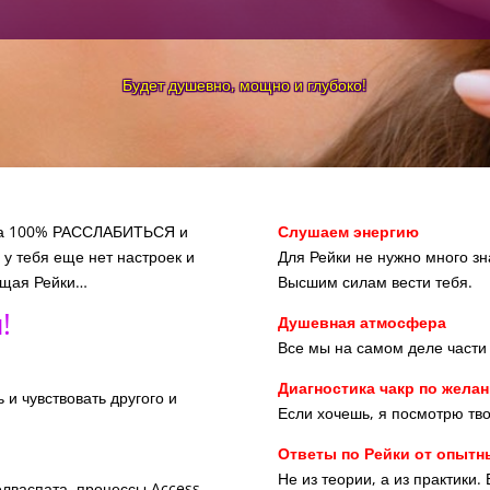
Будет душевно, мощно и глубоко!
 на 100% РАССЛАБИТЬСЯ и
Слушаем энергию
 у тебя еще нет настроек и
Для Рейки не нужно много зн
ящая Рейки…
Высшим силам вести тебя.
!
Душевная атмосфера
Все мы на самом деле части
Диагностика чакр по жела
 и чувствовать другого и
Если хочешь, я посмотрю тво
Ответы по Рейки от опытн
Не из теории, а из практики
елваспата, процессы Access…