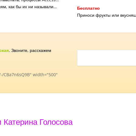
ям, как бы их ни называли…
Бесплатно
Приноси фрукты или вкусняш
ская
. Звоните, расскажем
1/-/CBa7n6sQ9B" width="500"
и Катерина Голосова