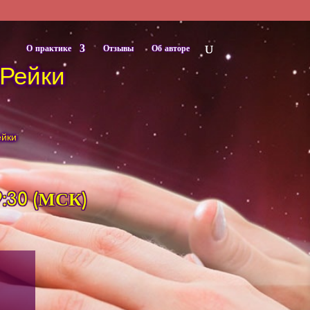
О практике
Отзывы
Об авторе
 Рейки
ейки
9:30 (МСК)