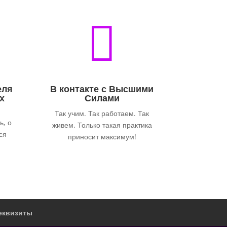

еля
В контакте с Высшими
х
Силами
Так учим. Так работаем. Так
ь, о
живем. Только такая практика
ся
приносит максимум!
еквизиты