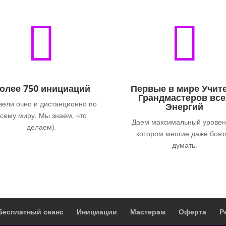


олее 750 инициаций
Первые в мире Учит
Грандмастеров все
вели очно и дистанционно по
Энергий
сему миру. Мы знаем, что
Даем максимальный уровен
делаем).
котором многие даже боят
думать.
Бесплатный сеанс
Инициации
Мастерам
Оферта
Р